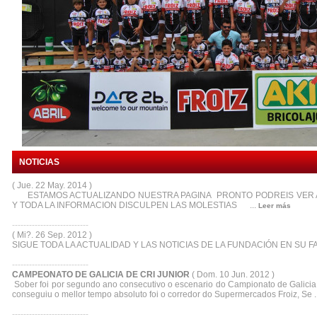
NOTICIAS
( Jue. 22 May. 2014 )
ESTAMOS ACTUALIZANDO NUESTRA PAGINA PRONTO PODREIS VER 
Y TODA LA INFORMACION DISCULPEN LAS MOLESTIAS ...
Leer más
---------------------------
( Mi?. 26 Sep. 2012 )
SIGUE TODA LA ACTUALIDAD Y LAS NOTICIAS DE LA FUNDACIÓN EN SU FA
---------------------------
CAMPEONATO DE GALICIA DE CRI JUNIOR
( Dom. 10 Jun. 2012 )
Sober foi por segundo ano consecutivo o escenario do Campionato de Galicia d
conseguiu o mellor tempo absoluto foi o corredor do Supermercados Froiz, Se ..
---------------------------