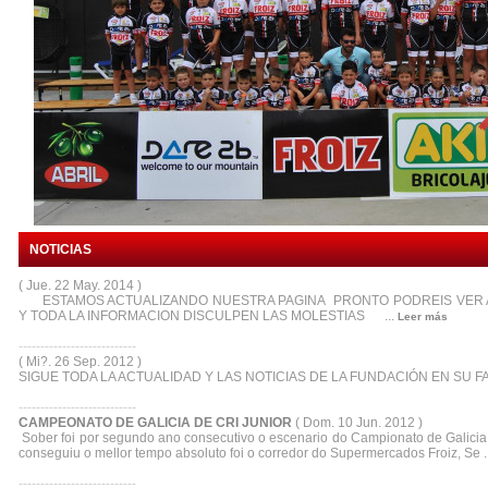
NOTICIAS
( Jue. 22 May. 2014 )
ESTAMOS ACTUALIZANDO NUESTRA PAGINA PRONTO PODREIS VER 
Y TODA LA INFORMACION DISCULPEN LAS MOLESTIAS ...
Leer más
---------------------------
( Mi?. 26 Sep. 2012 )
SIGUE TODA LA ACTUALIDAD Y LAS NOTICIAS DE LA FUNDACIÓN EN SU FA
---------------------------
CAMPEONATO DE GALICIA DE CRI JUNIOR
( Dom. 10 Jun. 2012 )
Sober foi por segundo ano consecutivo o escenario do Campionato de Galicia d
conseguiu o mellor tempo absoluto foi o corredor do Supermercados Froiz, Se ..
---------------------------