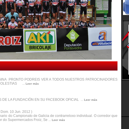
NA PRONTO PODREIS VER A TODOS NUESTROS PATROCINADORES
MOLESTIAS ...
Leer más
S DE LA FUNDACIÓN EN SU FACEBOOK OFICIAL ...
Leer más
( Dom. 10 Jun. 2012 )
ario do Campionato de Galicia de contrarreloxo individual. O corredor que
or do Supermercados Froiz, Se ...
Leer más