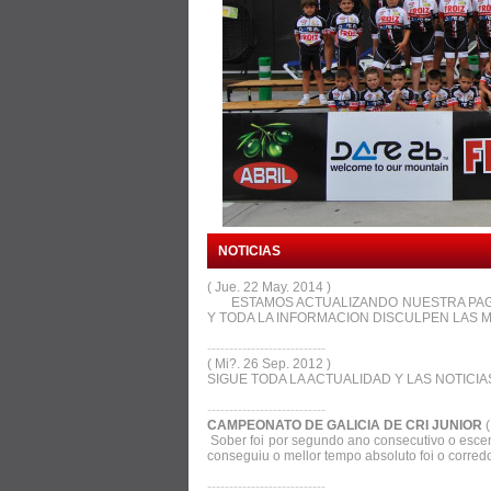
NOTICIAS
( Jue. 22 May. 2014 )
ESTAMOS ACTUALIZANDO NUESTRA PAGI
Y TODA LA INFORMACION DISCULPEN LAS 
---------------------------
( Mi?. 26 Sep. 2012 )
SIGUE TODA LA ACTUALIDAD Y LAS NOTICIA
---------------------------
CAMPEONATO DE GALICIA DE CRI JUNIOR
Sober foi por segundo ano consecutivo o escen
conseguiu o mellor tempo absoluto foi o corred
---------------------------