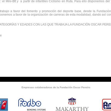
 el Mini-Btt y a partir de infantiles Ciclismo en Ruta. Para ello disponemos de
os
trabajo a favor del fomento y promoción del deporte base, desde la Fundación
sponemos a favor de la organización de carreras de esta modalidad, dando así co
TEGORÍAS Y EDADES CON LAS QUE TRABAJA LA FUNDACIÓN OSCAR PEREI
8 en adelante
05 y 2004
001 y2000
Empresas colaboradoras de la Fundación Oscar Pereiro