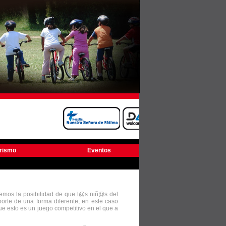
urismo
Eventos
cemos la posibilidad de que l@s niñ@s del
orte de una forma diferente, en este caso
ue esto es un juego competitivo en el que a