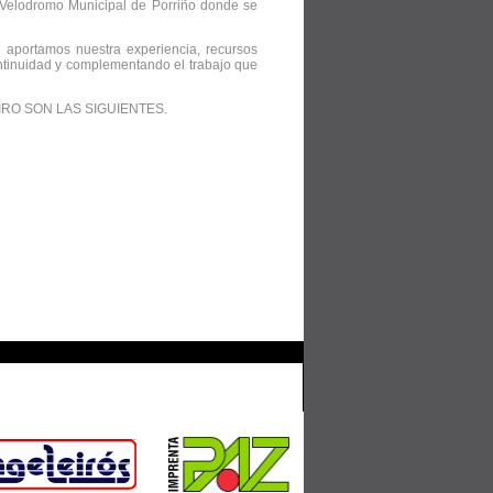
l Velodromo Municipal de Porriño donde se
 aportamos nuestra experiencia, recursos
ntinuidad y complementando el trabajo que
RO SON LAS SIGUIENTES.