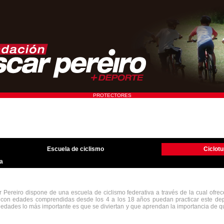
PROTECTORES
Escuela de ciclismo
Ciclot
la
 Pereiro dispone de una escuela de ciclismo federativa a través de la cual ofre
s con edades comprendidas desde los 4 a los 18 años puedan practicar este dep
s edades lo más importante es que se diviertan y que aprendan la importancia de q