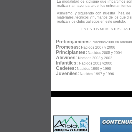
La modalidad de ciclismo que impartimos son:
realizan la mayor parte del los entrenamient
Asimismo, y siguiendo con nuestra línea de 
materiales, técnicos y humanos de los que di
realizan los clubs gallegos en este sentido.
EN ESTOS MOMENTOS LAS CA
Prebenjamines
:
Nacidos200
Promesas:
Nacidos 2007 y 2006
Principiantes:
Nacidos 20
Alevines:
Nacidos 2003 y 2002
Infantiles:
Nacidos 2
Cadetes:
Nacidos 1999 y 1998
Juveniles:
Nacidos 1997 y 1996