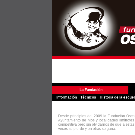
La Fundación
Información
Técnicos
Historia de la escue
Desde principios del 2009 la Fundación Oscar
Ayuntamiento de Mos y localidades limítrofe
competitiva pero sin olvidarnos de que a esta
veces se pierde y en otras se gana.