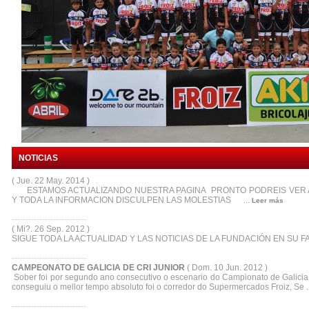
NOTICIAS
( Jue. 22 May. 2014 )
ESTAMOS ACTUALIZANDO NUESTRA PAGINA PRONTO PODREIS VER 
Y TODA LA INFORMACION DISCULPEN LAS MOLESTIAS ...
Leer más
---------------------------
( Mi?. 26 Sep. 2012 )
SIGUE TODA LA ACTUALIDAD Y LAS NOTICIAS DE LA FUNDACIÓN EN SU FA
---------------------------
CAMPEONATO DE GALICIA DE CRI JUNIOR
( Dom. 10 Jun. 2012 )
Sober foi por segundo ano consecutivo o escenario do Campionato de Galicia d
conseguiu o mellor tempo absoluto foi o corredor do Supermercados Froiz, Se ..
---------------------------