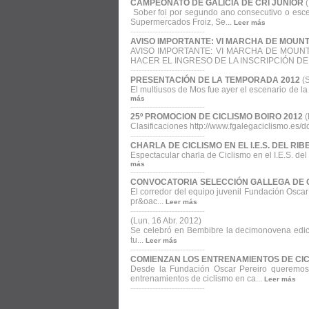
CAMPEONATO DE GALICIA DE CRI JUNIOR
Sober foi por segundo ano consecutivo o escen
Supermercados Froiz, Se...
Leer más
---------------------------
AVISO IMPORTANTE: VI MARCHA DE MOUN
AVISO IMPORTANTE: VI MARCHA DE MOUN
HACER EL INGRESO DE LA INSCRIPCIÓN DE 
---------------------------
PRESENTACIÓN DE LA TEMPORADA 2012
(
El multiusos de Mos fue ayer el escenario de l
más
---------------------------
25º PROMOCION DE CICLISMO BOIRO 2012
(
Clasificaciones http://www.fgalegaciclismo.es
---------------------------
CHARLA DE CICLISMO EN EL I.E.S. DEL RI
Espectacular charla de Ciclismo en el I.E.S. del
más
---------------------------
CONVOCATORIA SELECCIÓN GALLEGA DE 
El corredor del equipo juvenil Fundación Osca
pr&oac...
Leer más
---------------------------
(Lun. 16 Abr. 2012)
Se celebró en Bembibre la decimonovena edició
tu...
Leer más
---------------------------
COMIENZAN LOS ENTRENAMIENTOS DE CI
Desde la Fundación Oscar Pereiro queremos 
entrenamientos de ciclismo en ca...
Leer más
---------------------------