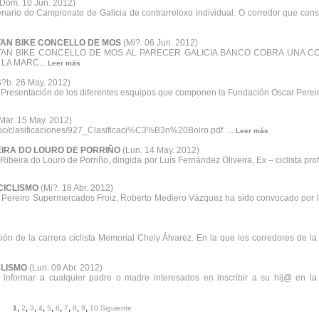
(Dom. 10 Jun. 2012)
ario do Campionato de Galicia de contrarreloxo individual. O corredor que cons
TAN BIKE CONCELLO DE MOS
(Mi?. 06 Jun. 2012)
TAN BIKE CONCELLO DE MOS AL PARECER GALICIA BANCO COBRA UNA CO
LA MARC...
Leer más
S?b. 26 May. 2012)
a Presentación de los diferentes esquipos que componen la Fundación Oscar Perei
Mar. 15 May. 2012)
/doc/clasificaciones/927_Clasificaci%C3%B3n%20Boiro.pdf ...
Leer más
BEIRA DO LOURO DE PORRIÑO
(Lun. 14 May. 2012)
 Ribeira do Louro de Porriño, dirigida por Luís Fernández Oliveira, Ex – ciclista p
CICLISMO
(Mi?. 18 Abr. 2012)
r Pereiro Supermercados Froiz, Roberto Mediero Vázquez ha sido convocado por la 
n de la carrera ciclista Memorial Chely Álvarez. En la que los corredores de l
CLISMO
(Lun. 09 Abr. 2012)
informar a cualquier padre o madre interesados en inscribir a su hij@ en l
,
,
,
,
,
,
,
,
,
1
2
3
4
5
6
7
8
9
10
Siguiente