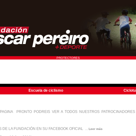
PROTECTORES
Escuela de ciclismo
Ciclot
INA PRONTO PODREIS VER A TODOS NUESTROS PATROCINADORES Y
S DE LA FUNDACIÓN EN SU FACEBOOK OFICIAL ...
Leer más