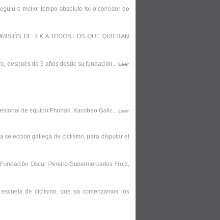
eguiu o mellor tempo absoluto foi o corredor do
MISIÓN DE 3 € A TODOS LOS QUE QUIERAN
ro, después de 5 años desde su fundación...
Leer
rofesional de equipo Phonak, Xacobeo Galic...
Leer
selección gallega de ciclismo, para disputar el
a Fundación Oscar Pereiro-Supermercados Froiz,
a escuela de ciclismo, que ya comenzamos los