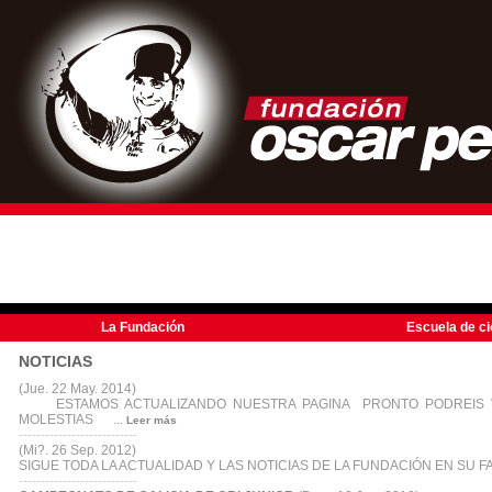
La Fundación
Escuela de ci
NOTICIAS
(Jue. 22 May. 2014)
ESTAMOS ACTUALIZANDO NUESTRA PAGINA PRONTO PODREIS VER
MOLESTIAS ...
Leer más
---------------------------
(Mi?. 26 Sep. 2012)
SIGUE TODA LA ACTUALIDAD Y LAS NOTICIAS DE LA FUNDACIÓN EN SU FA
---------------------------